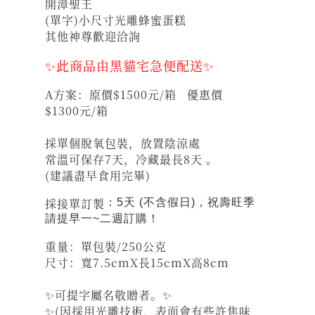
開漳聖王
(單字)小尺寸光雕蜂蜜蛋糕
其他神尊歡迎洽詢
✨此商品由黑貓宅急便配送✨
A方案：原價$1500元/箱 優惠價
$1300元/箱
採單個脫氧包裝，放置陰涼處
常溫可保存7天，冷藏最長8天 。
(建議盡早食用完畢)
採接單訂製
：5天 (不含假日)，祝壽旺季
請提早一~二週訂購！
重量：單包裝/250公克
尺寸：寬7.5cmX長15cmX高8cm
✨可提字屬名敬贈者。✨
✨(因採用光雕技術，表面會有些許焦味