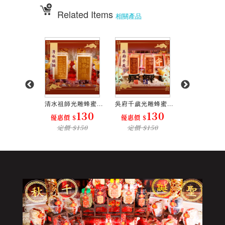
Related Items
相關產品
奶夫人光...
清水祖師光雕蜂蜜...
吳府千歲光雕蜂蜜...
池府千歲光雕蜂
1300
130
130
1
$
優惠價 $
優惠價 $
優惠價 $
$1500
定價 $150
定價 $150
定價 $15