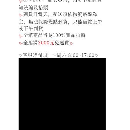
✨
知統編及抬頭
✨
到貨日當天，配送須依物流路線為
主，無法保證幾點到貨，只能備註上午
或下午到貨
✨
全館商品皆為100%實品拍攝
✨
全館滿
3000元
免運費
✨
✨客服時間:周一~周六 8:00~17:00✨