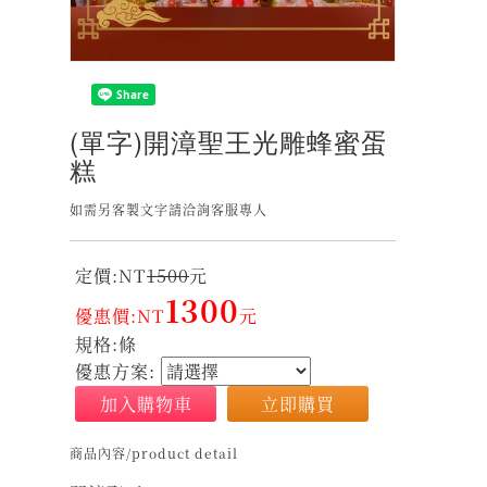
(單字)開漳聖王光雕蜂蜜蛋
糕
如需另客製文字請洽詢客服專人
定價:NT
1500
元
1300
優惠價:NT
元
規格:條
優惠方案:
加入購物車
立即購買
商品內容/product detail