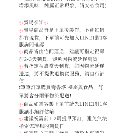
增添風味，純屬正常現象，請安心食用)
✨
賣場須知
✨
✨
賣場商品皆是下單後製作，不會每個
都有現貨，下單前可先加入LINE1對1客
服詢問確認
✨
商品皆由宅配運送，建議可指定祝壽
前2-3天到貨，避免因物流延遲到貨
✨
若指定祝壽當天到貨，如因物流延遲
送達，將不提供退換貨服務，請自行評
估
❗單筆訂單購買壽香塔.禮座與食品，訂
單將會分兩筆物流配送❗
✨
商品如需客製下單前請先LINE1對1客
服讓小編評估唷
✨
建議祝壽前1-2周提早預訂，避免無法
指定您理想的到貨日
如需開立三聯式發票，請於下單時告