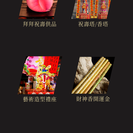
拜拜祝壽供品
祝壽塔/香塔
財神香開運金
藝術造型禮座