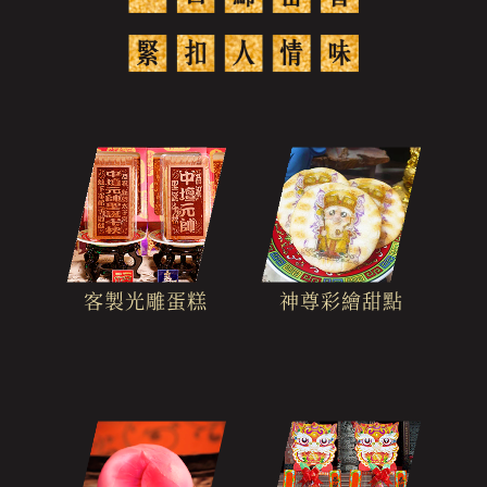
客製光雕蛋糕
神尊彩繪甜點