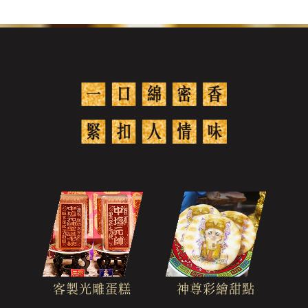
客製光雕蛋糕
神尊彩繪甜點