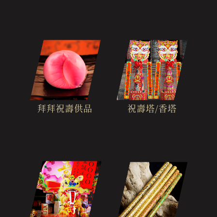
拜拜祝壽供品
祝壽塔/香塔