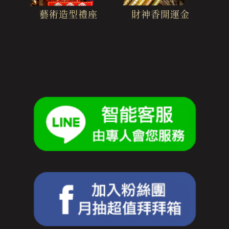
財神香開運金
藝術造型禮座