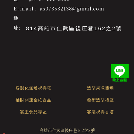
E-mail：
as073532138@gmail.com
地
址：
814高雄市仁武區後庄巷162之2號
客製化無燈祝壽塔
造型果凍蠟燭
補財開運金紙香品
藝術造型禮座
宴王食品專區
客製祝壽香塔
高雄市仁武區後庄巷162之2號