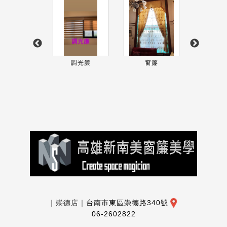
調光簾
調光簾
窗簾
豪華
｜崇德店｜
台南市東區崇德路340號
06-2602822