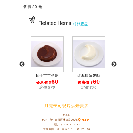
售價 80 元
Related Items
相關產品
茶紅豆奶酪
瑞士可可奶酪
經典原味奶酪
弦月奶酪禮盒
60
60
60
惠價 $
優惠價 $
優惠價 $
定價 $70
定價 $70
定價 $70
月亮奇司現烤烘焙賣店
林森店
地址：台中市西區林森路202號
電話：(04)2372-3112
營業時間：週一至週日 11 : 00~20 : 00