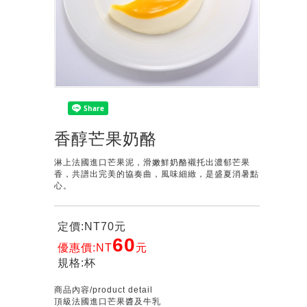
香醇芒果奶酪
淋上法國進口芒果泥，滑嫩鮮奶酪襯托出濃郁芒果
香，共譜出完美的協奏曲，風味細緻，是盛夏消暑點
心。
定價:NT70元
60
優惠價:NT
元
規格:杯
商品內容/product detail
頂級法國進口芒果醬及牛乳