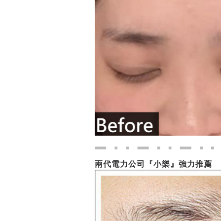
兩代電力公司『小樂』強力推薦