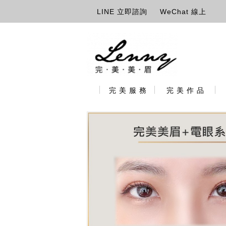
LINE 立即諮詢
WeChat 線上
完 美 服 務
完 美 作 品