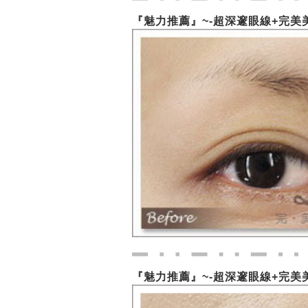
『魅力推薦』~-超深邃眼線+完美
『魅力推薦』~-超深邃眼線+完美