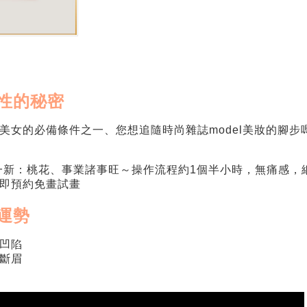
性的秘密
美女的必備條件之一、您想追隨時尚雜誌model美妝的腳步
然一新：桃花、事業諸事旺～操作流程約1個半小時，無痛感
即預約免畫試畫
運勢
凹陷
斷眉