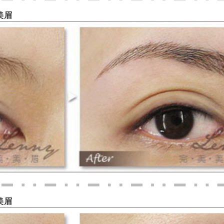
美眉
美眉