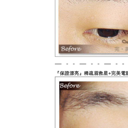
『保證漂亮』稀疏眉救星+完美電眼