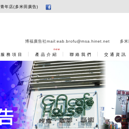
 青年店(多米田廣告)
博福廣告社mail:eab.brofu@msa.hinet.net
｜
多米田
new
服 務 項 目
產 品 介 紹
聯 絡 我 們
交 通 資 訊