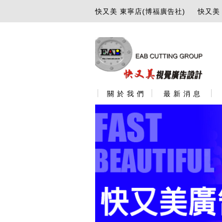
快又美 東寧店(博福廣告社)
快又美
關 於 我 們
最 新 消 息