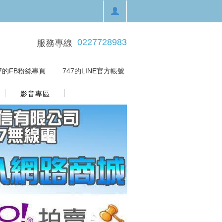
0227728983
服務專線
47的FB粉絲專頁
｜
747的LINE官方帳號
影音專區