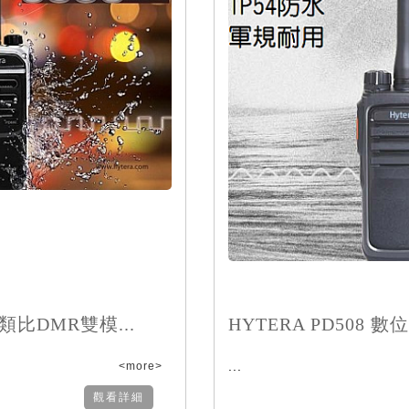
位類比DMR雙模...
HYTERA PD508 數
...
<more>
觀看詳細