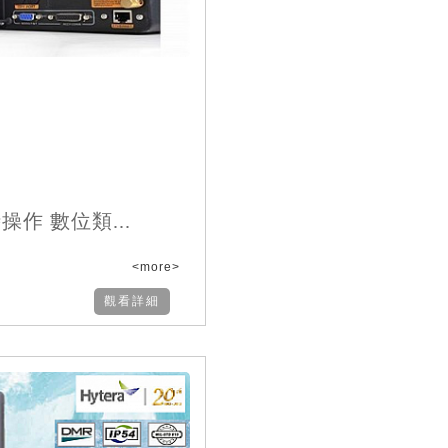
時操作 數位類...
<more>
觀看詳細