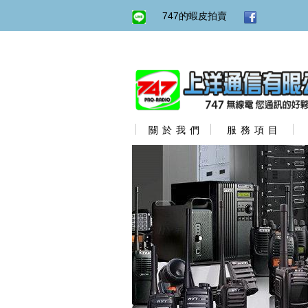
747的蝦皮拍賣
關 於 我 們
服 務 項 目