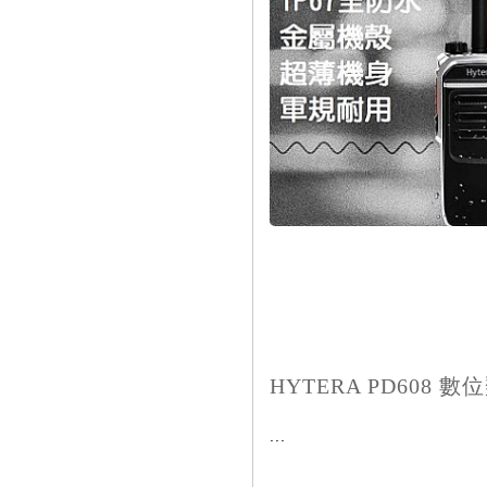
HYTERA PD608 數
...