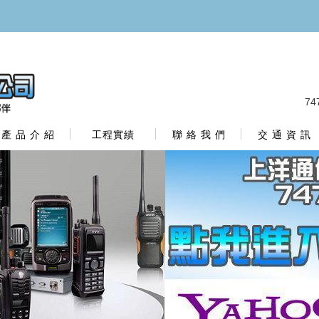
7
產 品 介 紹
工程實績
聯 絡 我 們
交 通 資 訊