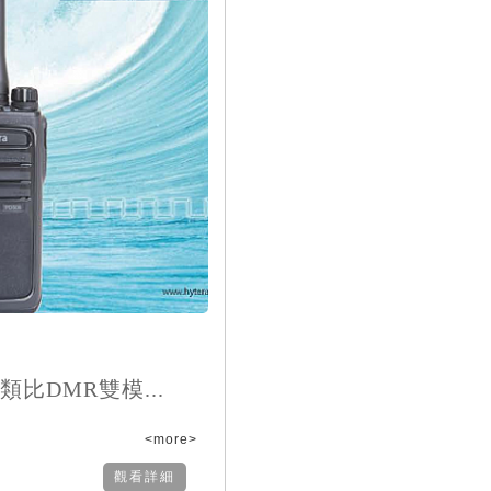
位類比DMR雙模...
<more>
觀看詳細