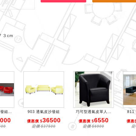
７３cm
發組...
903 透氣皮沙發組
巧可型透氣皮單人...
81
000
36500
6550
優惠價 $
優惠價 $
優惠價
600
定價 $37500
定價 $6900
定