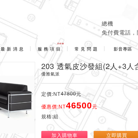
總機
免付費電話，
new
最 新 消 息
服 務 項 目
常 見 問 題
影音專區
203 透氣皮沙發組(2人+3人
優雅氣派
47800
定價:NT
元
46500
優惠價:NT
元
規格:組
加入購物車
立即購買