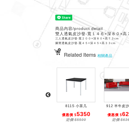
商品內容/product detail
雙人透氣皮沙發-寬１４６×深８０×高
三人透氣皮沙發-寬２００×深８０×高７３cm
腳凳透氣皮沙發-寬４５×深４５×高３３cm
Related Items
相關產品
811L 大茶几
811S 小茶几
912 半牛皮沙
7350
5350
62
優惠價 $
優惠價 $
優惠價 $
定價 $7600
定價 $5500
定價 $63