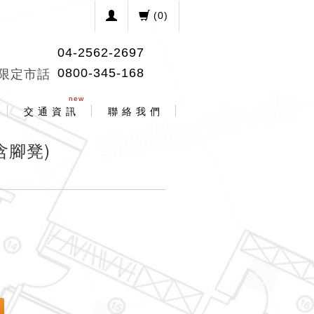
(
0
)
04-2562-2697
0800-345-168
限定市話
new
交 通 資 訊
聯 絡 我 們
含腳凳)