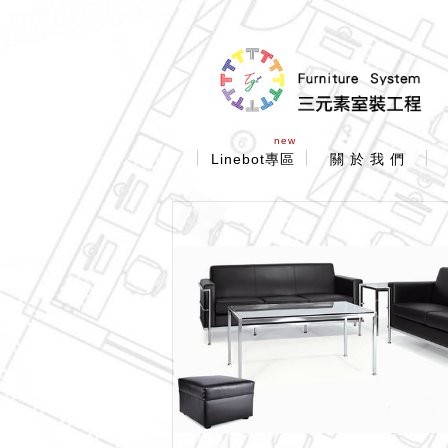
new
Linebot專區
關 於 我 們