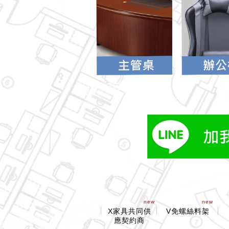
new
new
X家具共同供
V免螺絲料架
應契約商