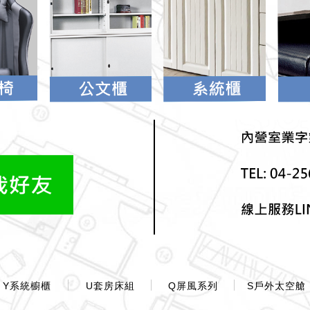
Y系統櫥櫃
U套房床組
Q屏風系列
S戶外太空艙