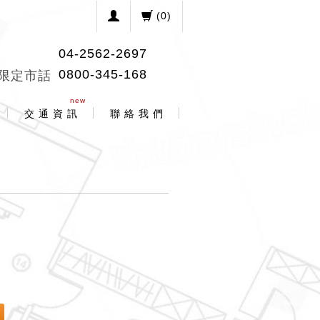
(
0
)
04-2562-2697
0800-345-168
限定市話
new
交 通 資 訊
聯 絡 我 們