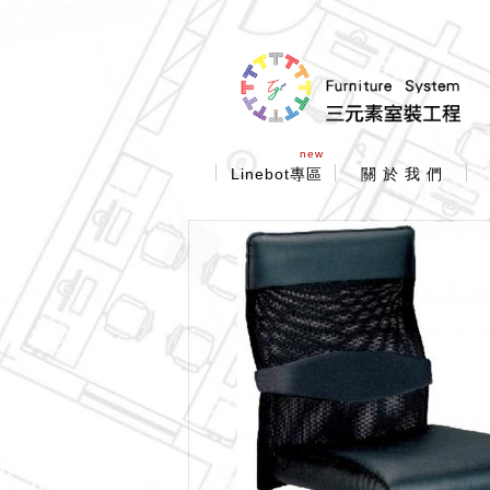
new
Linebot專區
關 於 我 們