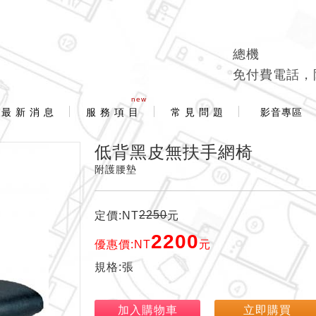
總機
免付費電話，
new
最 新 消 息
服 務 項 目
常 見 問 題
影音專區
低背黑皮無扶手網椅
附護腰墊
2250
定價:NT
元
2200
優惠價:NT
元
規格:張
加入購物車
立即購買