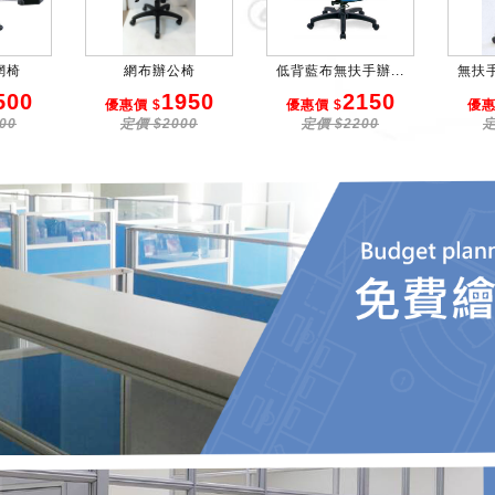
網椅
網布辦公椅
低背藍布無扶手辦...
無扶手
500
1950
2150
優惠價 $
優惠價 $
優惠
00
定價 $2000
定價 $2200
定