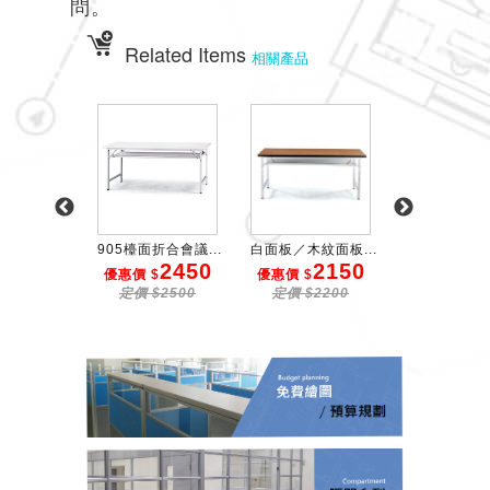
問。
Related Items
相關產品
桃檯面...
905檯面折合會議...
白面板／木紋面板...
905色檯面洽談
7900
2450
2150
2
$
優惠價 $
優惠價 $
優惠價 $
$8000
定價 $2500
定價 $2200
定價 $26