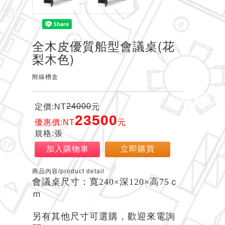
全木皮優質船型會議桌(花
梨木色)
附線槽盒
24000
定價:NT
元
23500
優惠價:NT
元
規格:張
加入購物車
立即購買
商品內容/product detail
會議桌尺寸
：寬240×深120×高75ｃ
ｍ
另有其他尺寸可選購，歡迎來電詢