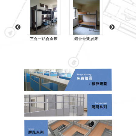
(大圓管)
三合一鋁合金床
鋁合金雙層床
雙層鐵床(小圓
4700
5
$
優惠價 $
$4800
定價 $57