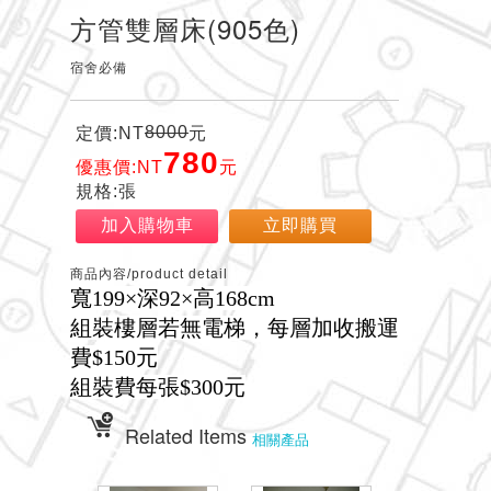
方管雙層床(905色)
宿舍必備
8000
定價:NT
元
780
優惠價:NT
元
規格:張
加入購物車
立即購買
商品內容/product detail
寬199×深92×高168cm
組裝樓層若無電梯，每層加收搬運
費$150元
組裝費每張$300元
Related Items
相關產品