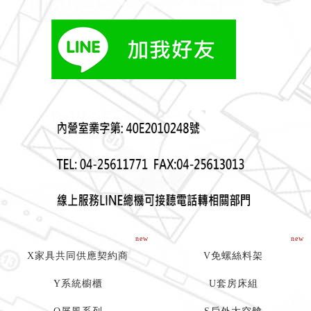
new
new
X家具共同供應契約商
V免螺絲料架
Y系統櫥櫃
U套房床組