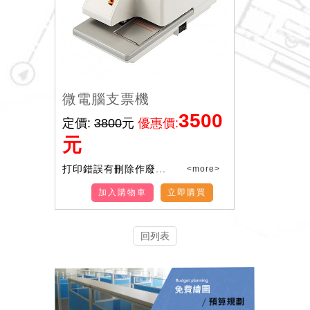
微電腦支票機
3500
定價:
3800
元
優惠價:
元
打印錯誤有刪除作廢...
<more>
加入購物車
立即購買
回列表