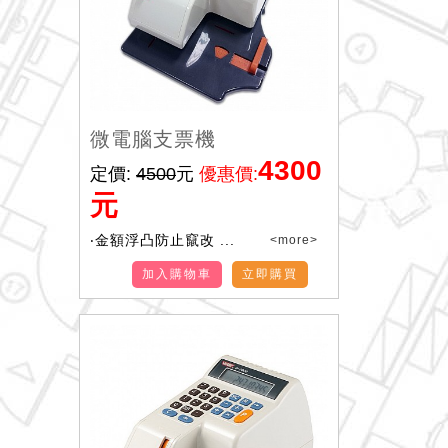
微電腦支票機
4300
定價:
4500
元
優惠價:
元
‧金額浮凸防止竄改 ...
<more>
加入購物車
立即購買