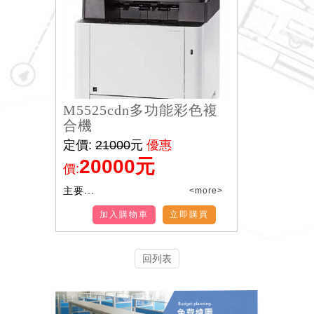
M5525cdn多功能彩色複
合機
定價:
21000
元
優惠
20000元
價:
主要...
<more>
加入購物車
立即購買
回列表