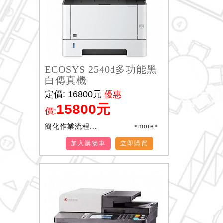
ECOSYS 2540d多功能黑
白傳真機
定價:
16800
元
優惠
15800元
價:
簡化作業流程...
<more>
加入購物車
立即購買